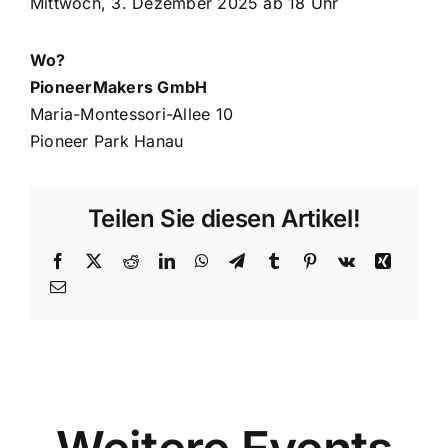
Mittwoch, 3. Dezember 2025 ab 18 Uhr
Wo?
PioneerMakers GmbH
Maria-Montessori-Allee 10
Pioneer Park Hanau
Teilen Sie diesen Artikel!
Facebook
X
Reddit
LinkedIn
WhatsApp
Telegram
Tumblr
Pinterest
Vk
Xing
E-
Mail