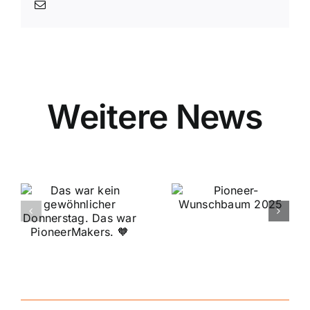
E-
Mail
Pioneer-
LinkedI
licher
Wunschbaum
Local in
stag.
2025
Hanau