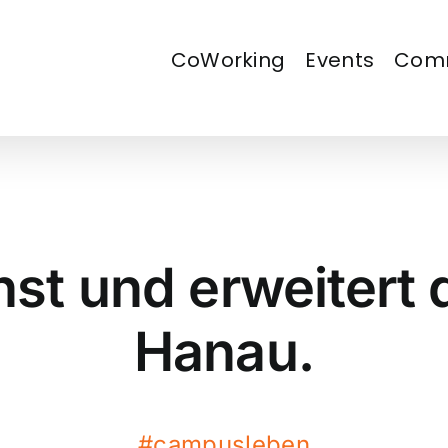
CoWorking
Events
Com
t und erweitert d
Hanau.
#campusleben