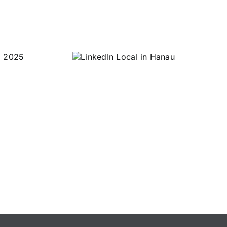
Das war kein
gewöhnlicher
inkedIn
Donnerstag.
ocal in
Das war
Hanau
PioneerMakers
🧡