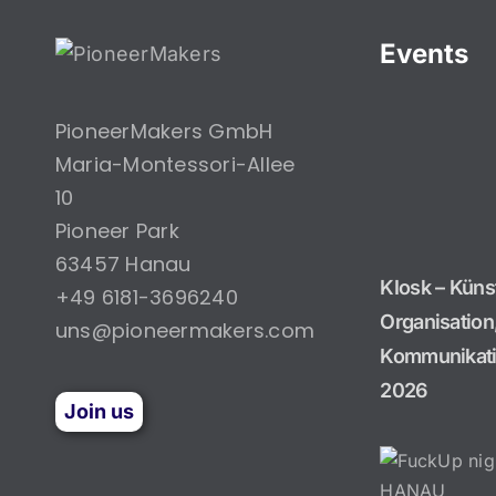
Events
KIosk –
PioneerMakers GmbH
Künstliche
Intelligenz
Maria-Montessori-Allee
für
10
Organisation,
Pioneer Park
Strategie &
Kommunikation
63457 Hanau
• 8.
KIosk – Künst
+49 6181-3696240
September
Organisation,
2026
uns@pioneermakers.com
Kommunikati
2026
Events
Join us