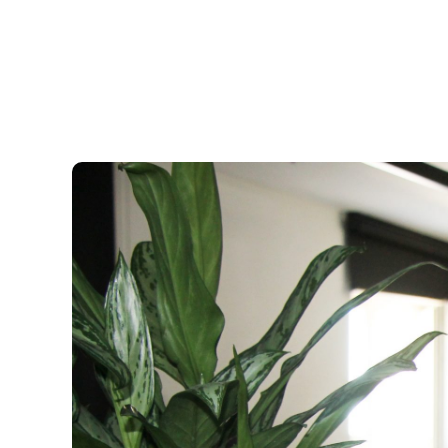
View
Larger
Image