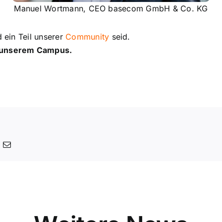
Manuel Wortmann, CEO basecom GmbH & Co. KG
d ein Teil unserer
Community
seid.
f unserem Campus.
ing
E-
Mail